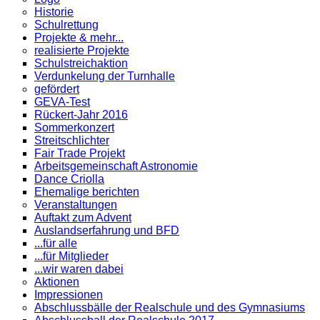
Historie
Schulrettung
Projekte & mehr...
realisierte Projekte
Schulstreichaktion
Verdunkelung der Turnhalle
gefördert
GEVA-Test
Rückert-Jahr 2016
Sommerkonzert
Streitschlichter
Fair Trade Projekt
Arbeitsgemeinschaft Astronomie
Dance Criolla
Ehemalige berichten
Veranstaltungen
Auftakt zum Advent
Auslandserfahrung und BFD
...für alle
...für Mitglieder
...wir waren dabei
Aktionen
Impressionen
Abschlussbälle der Realschule und des Gymnasiums